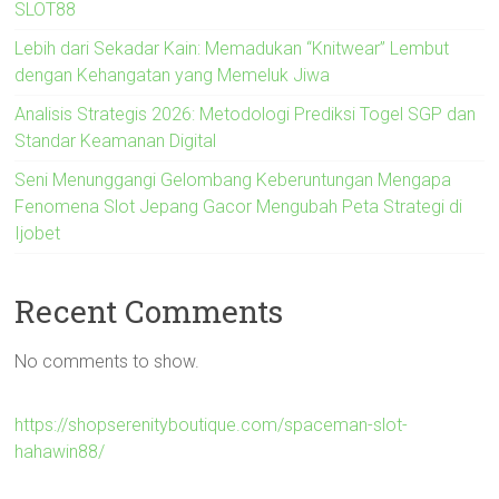
SLOT88
Lebih dari Sekadar Kain: Memadukan “Knitwear” Lembut
dengan Kehangatan yang Memeluk Jiwa
Analisis Strategis 2026: Metodologi Prediksi Togel SGP dan
Standar Keamanan Digital
Seni Menunggangi Gelombang Keberuntungan Mengapa
Fenomena Slot Jepang Gacor Mengubah Peta Strategi di
Ijobet
Recent Comments
No comments to show.
https://shopserenityboutique.com/spaceman-slot-
hahawin88/