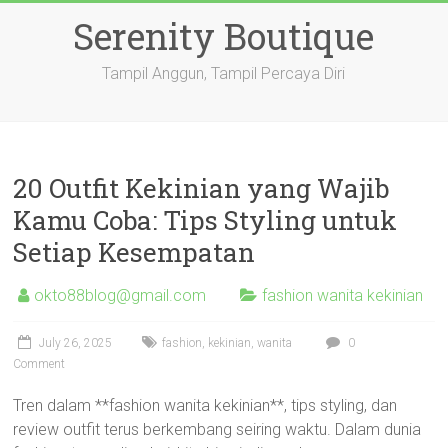
Skip
Serenity Boutique
to
content
Tampil Anggun, Tampil Percaya Diri
20 Outfit Kekinian yang Wajib
Kamu Coba: Tips Styling untuk
Setiap Kesempatan
okto88blog@gmail.com
fashion wanita kekinian
July 26, 2025
fashion
,
kekinian
,
wanita
0
Comment
Tren dalam **fashion wanita kekinian**, tips styling, dan
review outfit terus berkembang seiring waktu. Dalam dunia