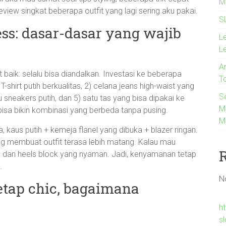
M
eview singkat beberapa outfit yang lagi sering aku pakai.
S
ss: dasar-dasar yang wajib
L
L
An
t baik: selalu bisa diandalkan. Investasi ke beberapa
T
-shirt putih berkualitas, 2) celana jeans high-waist yang
S
u sneakers putih, dan 5) satu tas yang bisa dipakai ke
M
sa bikin kombinasi yang berbeda tanpa pusing.
M
a, kaus putih + kemeja flanel yang dibuka + blazer ringan.
ang membuat outfit terasa lebih matang. Kalau mau
is dan heels block yang nyaman. Jadi, kenyamanan tetap
.
N
tetap chic, bagaimana
h
s