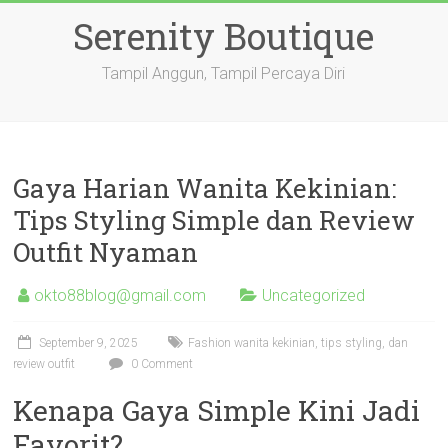
Skip
Serenity Boutique
to
content
Tampil Anggun, Tampil Percaya Diri
Gaya Harian Wanita Kekinian:
Tips Styling Simple dan Review
Outfit Nyaman
okto88blog@gmail.com
Uncategorized
September 9, 2025
Fashion wanita kekinian, tips styling, dan
review outfit
0 Comment
Kenapa Gaya Simple Kini Jadi
Favorit?