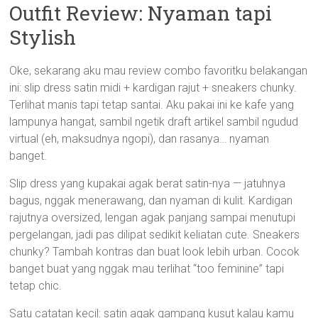
Outfit Review: Nyaman tapi
Stylish
Oke, sekarang aku mau review combo favoritku belakangan
ini: slip dress satin midi + kardigan rajut + sneakers chunky.
Terlihat manis tapi tetap santai. Aku pakai ini ke kafe yang
lampunya hangat, sambil ngetik draft artikel sambil ngudud
virtual (eh, maksudnya ngopi), dan rasanya… nyaman
banget.
Slip dress yang kupakai agak berat satin-nya — jatuhnya
bagus, nggak menerawang, dan nyaman di kulit. Kardigan
rajutnya oversized, lengan agak panjang sampai menutupi
pergelangan, jadi pas dilipat sedikit keliatan cute. Sneakers
chunky? Tambah kontras dan buat look lebih urban. Cocok
banget buat yang nggak mau terlihat “too feminine” tapi
tetap chic.
Satu catatan kecil: satin agak gampang kusut kalau kamu