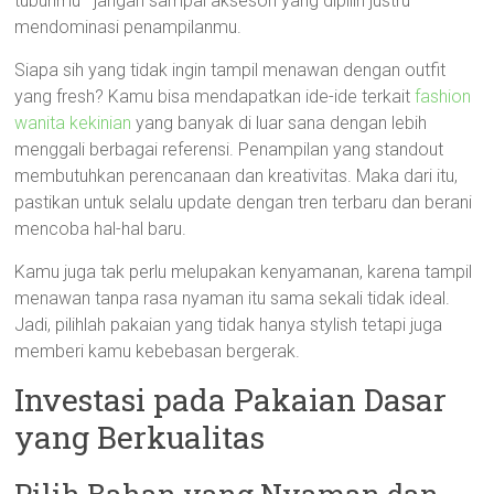
tubuhmu—jangan sampai aksesori yang dipilih justru
mendominasi penampilanmu.
Siapa sih yang tidak ingin tampil menawan dengan outfit
yang fresh? Kamu bisa mendapatkan ide-ide terkait
fashion
wanita kekinian
yang banyak di luar sana dengan lebih
menggali berbagai referensi. Penampilan yang standout
membutuhkan perencanaan dan kreativitas. Maka dari itu,
pastikan untuk selalu update dengan tren terbaru dan berani
mencoba hal-hal baru.
Kamu juga tak perlu melupakan kenyamanan, karena tampil
menawan tanpa rasa nyaman itu sama sekali tidak ideal.
Jadi, pilihlah pakaian yang tidak hanya stylish tetapi juga
memberi kamu kebebasan bergerak.
Investasi pada Pakaian Dasar
yang Berkualitas