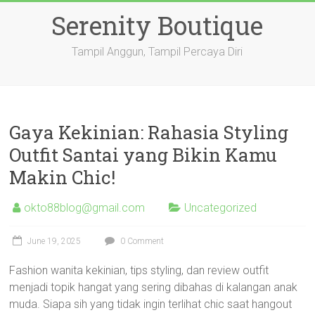
Skip
Serenity Boutique
to
content
Tampil Anggun, Tampil Percaya Diri
Gaya Kekinian: Rahasia Styling
Outfit Santai yang Bikin Kamu
Makin Chic!
okto88blog@gmail.com
Uncategorized
June 19, 2025
0 Comment
Fashion wanita kekinian, tips styling, dan review outfit
menjadi topik hangat yang sering dibahas di kalangan anak
muda. Siapa sih yang tidak ingin terlihat chic saat hangout