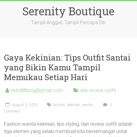
Skip
Serenity Boutique
to
content
Tampil Anggun, Tampil Percaya Diri
Gaya Kekinian: Tips Outfit Santai
yang Bikin Kamu Tampil
Memukau Setiap Hari
okto88blog@gmail.com
dan review outfit
August 5, 2025
fashion
,
kekinian
,
wanita
0
Comment
Fashion wanita kekinian, tips styling, dan review outfit adalah
tiga elemen yang selalu membuat kita bersemangat untuk