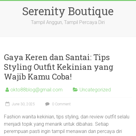
Skip
Serenity Boutique
to
content
Tampil Anggun, Tampil Percaya Diri
Gaya Keren dan Santai: Tips
Styling Outfit Kekinian yang
Wajib Kamu Coba!
okto88blog@gmail.com
Uncategorized
June 30, 2025
0 Comment
Fashion wanita kekinian, tips styling, dan review outfit selalu
menjadi topik yang menarik untuk dibahas. Setiap
perempuan pasti ingin tampil menawan dan percaya diri