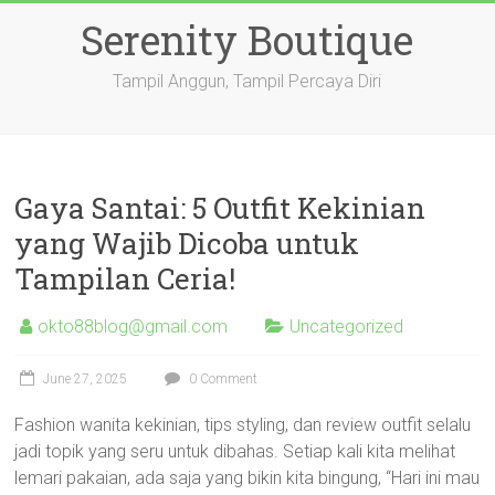
Skip
Serenity Boutique
to
content
Tampil Anggun, Tampil Percaya Diri
Gaya Santai: 5 Outfit Kekinian
yang Wajib Dicoba untuk
Tampilan Ceria!
okto88blog@gmail.com
Uncategorized
June 27, 2025
0 Comment
Fashion wanita kekinian, tips styling, dan review outfit selalu
jadi topik yang seru untuk dibahas. Setiap kali kita melihat
lemari pakaian, ada saja yang bikin kita bingung, “Hari ini mau