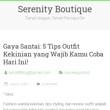
Skip
Serenity Boutique
to
content
Tampil Anggun, Tampil Percaya Diri
Gaya Santai: 5 Tips Outfit
Kekinian yang Wajib Kamu Coba
Hari Ini!
okto88blog@gmail.com
Uncategorized
June 22, 2025
0 Comment
“`html
Fashion wanita kekinian, tips styling, dan review outfit adalah
hal yang selalu bikin kita excited, terutama saat kita mau