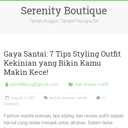
Skip
Serenity Boutique
to
content
Tampil Anggun, Tampil Percaya Diri
Gaya Santai: 7 Tips Styling Outfit
Kekinian yang Bikin Kamu
Makin Kece!
okto88blog@gmail.com
dan review outfit
August 3, 2025
fashion
,
kekinian
,
wanita
0
Comment
Fashion wanita kekinian, tips styling, dan review outfit adalah
hal-hal yang selalu menarik untuk dibahas. Dalam dunia