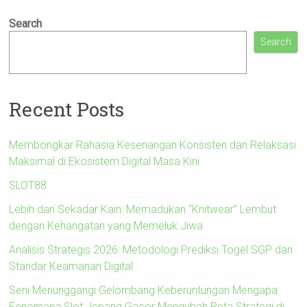
Search
Search
Recent Posts
Membongkar Rahasia Kesenangan Konsisten dan Relaksasi
Maksimal di Ekosistem Digital Masa Kini
SLOT88
Lebih dari Sekadar Kain: Memadukan “Knitwear” Lembut
dengan Kehangatan yang Memeluk Jiwa
Analisis Strategis 2026: Metodologi Prediksi Togel SGP dan
Standar Keamanan Digital
Seni Menunggangi Gelombang Keberuntungan Mengapa
Fenomena Slot Jepang Gacor Mengubah Peta Strategi di