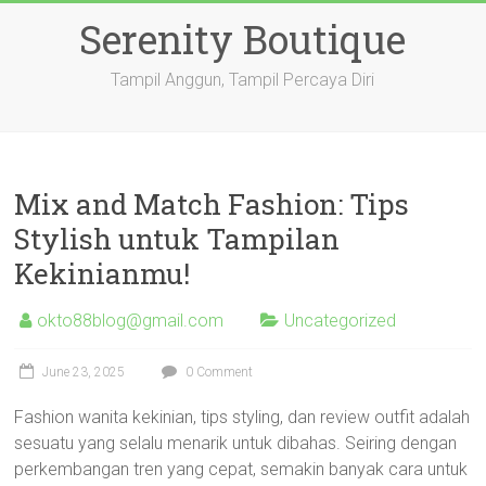
Skip
Serenity Boutique
to
content
Tampil Anggun, Tampil Percaya Diri
Mix and Match Fashion: Tips
Stylish untuk Tampilan
Kekinianmu!
okto88blog@gmail.com
Uncategorized
June 23, 2025
0 Comment
Fashion wanita kekinian, tips styling, dan review outfit adalah
sesuatu yang selalu menarik untuk dibahas. Seiring dengan
perkembangan tren yang cepat, semakin banyak cara untuk