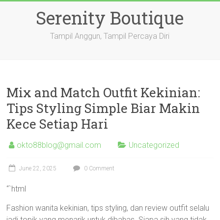
Skip
Serenity Boutique
to
content
Tampil Anggun, Tampil Percaya Diri
Mix and Match Outfit Kekinian:
Tips Styling Simple Biar Makin
Kece Setiap Hari
okto88blog@gmail.com
Uncategorized
June 22, 2025
0 Comment
“`html
Fashion wanita kekinian, tips styling, dan review outfit selalu
jadi topik yang menarik untuk dibahas. Siapa sih yang tidak