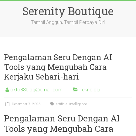
Skip
Serenity Boutique
to
content
Tampil Anggun, Tampil Percaya Diri
Pengalaman Seru Dengan AI
Tools yang Mengubah Cara
Kerjaku Sehari-hari
okto88blog@gmail.com
Teknologi
December 7, 2025
artificial intelligence
Pengalaman Seru Dengan AI
Tools yang Mengubah Cara