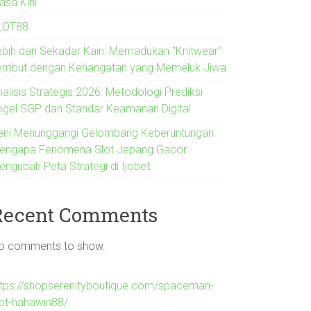
asa Kini
LOT88
ebih dari Sekadar Kain: Memadukan “Knitwear”
embut dengan Kehangatan yang Memeluk Jiwa
alisis Strategis 2026: Metodologi Prediksi
ogel SGP dan Standar Keamanan Digital
eni Menunggangi Gelombang Keberuntungan
engapa Fenomena Slot Jepang Gacor
engubah Peta Strategi di Ijobet
Recent Comments
o comments to show.
ttps://shopserenityboutique.com/spaceman-
lot-hahawin88/