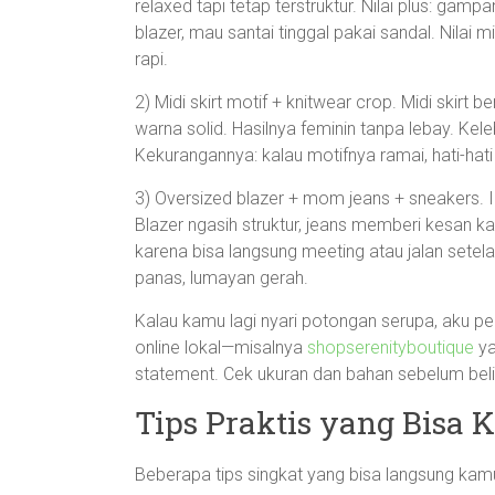
relaxed tapi tetap terstruktur. Nilai plus: ga
blazer, mau santai tinggal pakai sandal. Nilai 
rapi.
2) Midi skirt motif + knitwear crop. Midi skirt be
warna solid. Hasilnya feminin tanpa lebay. Kel
Kekurangannya: kalau motifnya ramai, hati-hati
3) Oversized blazer + mom jeans + sneakers. In
Blazer ngasih struktur, jeans memberi kesan 
karena bisa langsung meeting atau jalan setelah
panas, lumayan gerah.
Kalau kamu lagi nyari potongan serupa, aku p
online lokal—misalnya
shopserenityboutique
ya
statement. Cek ukuran dan bahan sebelum beli,
Tips Praktis yang Bisa
Beberapa tips singkat yang bisa langsung kamu