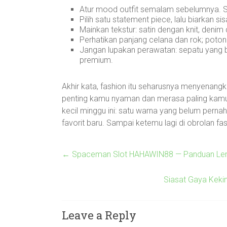
Atur mood outfit semalam sebelumnya. Simp
Pilih satu statement piece, lalu biarkan 
Mainkan tekstur: satin dengan knit, denim
Perhatikan panjang celana dan rok; potonga
Jangan lupakan perawatan: sepatu yang b
premium.
Akhir kata, fashion itu seharusnya menyenangk
penting kamu nyaman dan merasa paling kam
kecil minggu ini: satu warna yang belum pernah
favorit baru. Sampai ketemu lagi di obrolan fash
←
Spaceman Slot HAHAWIN88 — Panduan Len
Siasat Gaya Kekin
Leave a Reply