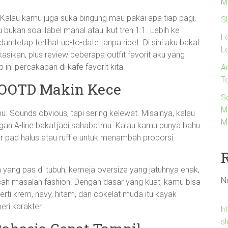
M
 Kalau kamu juga suka bingung mau pakai apa tiap pagi,
S
 bukan soal label mahal atau ikut tren 1:1. Lebih ke
L
 tetap terlihat up-to-date tanpa ribet. Di sini aku bakal
L
kasikan, plus review beberapa outfit favorit aku yang
ini percakapan di kafe favorit kita.
An
T
n OOTD Makin Kece
S
M
u. Sounds obvious, tapi sering kelewat. Misalnya, kalau
M
ngan A-line bakal jadi sahabatmu. Kalau kamu punya bahu
er pad halus atau ruffle untuk menambah proporsi.
utih yang pas di tubuh, kemeja oversize yang jatuhnya enak,
N
ah masalah fashion. Dengan dasar yang kuat, kamu bisa
ti krem, navy, hitam, dan cokelat muda itu kayak
ri karakter.
h
s