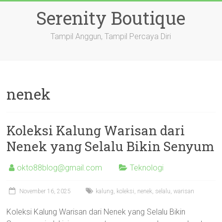
Skip
Serenity Boutique
to
content
Tampil Anggun, Tampil Percaya Diri
nenek
Koleksi Kalung Warisan dari
Nenek yang Selalu Bikin Senyum
okto88blog@gmail.com
Teknologi
November 16, 2025
kalung
,
koleksi
,
nenek
,
selalu
,
warisan
Koleksi Kalung Warisan dari Nenek yang Selalu Bikin