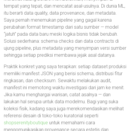
tempat yang tepat, dan mencatat asal-usulnya. Di dunia ML,
itu berarti data quality, data provenance, dan metadata.
Saya pernah menemukan pipeline yang gagal karena
perubahan format timestamp dari satu sumber — model
“jatuh” pada data baru meski logika bisnis tidak berubah.
Solusi sederhana: schema checks dan data contracts di
ujung pipeline, plus metadata yang menyimpan versi sumber
sehingga setiap prediksi membawa jejak asal datanya.
Praktik konkret yang saya terapkan: setiap dataset produksi
memiliki manifest JSON yang berisi schema, distribusi fitur
ringkasan, dan checksum. Sewaktu melakukan audit,
manifest ini memotong waktu investigasi dari jam ke menit.
Jika kamu menghargai warisan, catat asalnya — dan
lakukan hal serupa untuk data modelmu. Bagi yang suka
koleksi fisik, kadang saya juga merekomendasikan melihat
referensi desain di toko-toko kuratorial seperti
shopserenityboutique
untuk memahami cara
mengomunikasikan provenance secara estetis dan