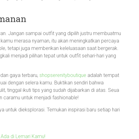
amanan
n. Jangan sampai outfit yang dipilih justru membuatmu
ka kamu merasa nyaman, itu akan meningkatkan percaya
nable, tetapi juga memberikan keleluasaan saat bergerak.
kali menjadi pilihan tepat untuk outfit sehari-hari yang
dan gaya terbaru,
shopserenityboutique
adalah tempat
uai dengan selera kamu. Buktikan sendiri bahwa
t, tinggal ikuti tips yang sudah dijabarkan di atas. Seua
n caramu untuk menjadi fashionable!
 untuk dieksplorasi. Temukan inspirasi baru setiap hari
b Ada di Lemari Kamu!