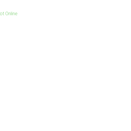
ot Online