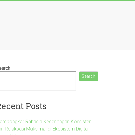
earch
Search
Recent Posts
embongkar Rahasia Kesenangan Konsisten
an Relaksasi Maksimal di Ekosistem Digital