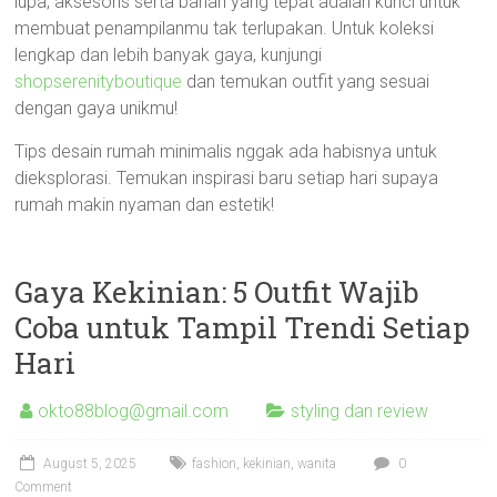
lupa, aksesoris serta bahan yang tepat adalah kunci untuk
membuat penampilanmu tak terlupakan. Untuk koleksi
lengkap dan lebih banyak gaya, kunjungi
shopserenityboutique
dan temukan outfit yang sesuai
dengan gaya unikmu!
Tips desain rumah minimalis nggak ada habisnya untuk
dieksplorasi. Temukan inspirasi baru setiap hari supaya
rumah makin nyaman dan estetik!
Gaya Kekinian: 5 Outfit Wajib
Coba untuk Tampil Trendi Setiap
Hari
okto88blog@gmail.com
styling dan review
August 5, 2025
fashion
,
kekinian
,
wanita
0
Comment