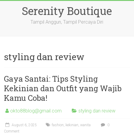
Skip
Serenity Boutique
to
content
Tampil Anggun, Tampil Percaya Diri
styling dan review
Gaya Santai: Tips Styling
Kekinian dan Outfit yang Wajib
Kamu Coba!
okto88blog@gmail.com
styling dan review
August 6, 2025
fashion
,
kekinian
,
wanita
0
Comment