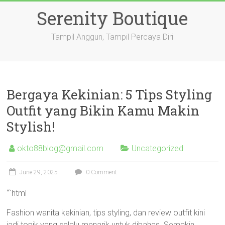
Skip
Serenity Boutique
to
content
Tampil Anggun, Tampil Percaya Diri
Bergaya Kekinian: 5 Tips Styling
Outfit yang Bikin Kamu Makin
Stylish!
okto88blog@gmail.com
Uncategorized
June 29, 2025
0 Comment
“`html
Fashion wanita kekinian, tips styling, dan review outfit kini
jadi topik yang selalu menarik untuk dibahas. Semakin