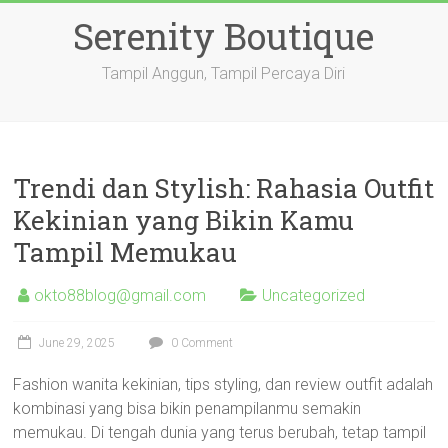
Skip
Serenity Boutique
to
content
Tampil Anggun, Tampil Percaya Diri
Trendi dan Stylish: Rahasia Outfit
Kekinian yang Bikin Kamu
Tampil Memukau
okto88blog@gmail.com
Uncategorized
June 29, 2025
0 Comment
Fashion wanita kekinian, tips styling, dan review outfit adalah
kombinasi yang bisa bikin penampilanmu semakin
memukau. Di tengah dunia yang terus berubah, tetap tampil