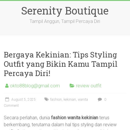
Skip
Serenity Boutique
to
content
Tampil Anggun, Tampil Percaya Diri
Bergaya Kekinian: Tips Styling
Outfit yang Bikin Kamu Tampil
Percaya Diri!
okto88blog@gmail.com
review outfit
August 5, 2025
fashion
,
kekinian
,
wanita
0
Comment
Secara perlahan, dunia
fashion wanita kekinian
terus
berkembang, terutama dalam hal tips styling dan review