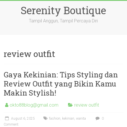
Skip
Serenity Boutique
to
content
Tampil Anggun, Tampil Percaya Diri
review outfit
Gaya Kekinian: Tips Styling dan
Review Outfit yang Bikin Kamu
Makin Stylish!
okto88blog@gmail.com
review outfit
August 6, 2025
fashion
,
kekinian
,
wanita
0
Comment