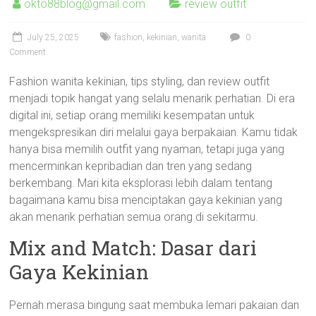
okto88blog@gmail.com
review outfit
July 25, 2025
fashion
,
kekinian
,
wanita
0
Comment
Fashion wanita kekinian, tips styling, dan review outfit
menjadi topik hangat yang selalu menarik perhatian. Di era
digital ini, setiap orang memiliki kesempatan untuk
mengekspresikan diri melalui gaya berpakaian. Kamu tidak
hanya bisa memilih outfit yang nyaman, tetapi juga yang
mencerminkan kepribadian dan tren yang sedang
berkembang. Mari kita eksplorasi lebih dalam tentang
bagaimana kamu bisa menciptakan gaya kekinian yang
akan menarik perhatian semua orang di sekitarmu.
Mix and Match: Dasar dari
Gaya Kekinian
Pernah merasa bingung saat membuka lemari pakaian dan