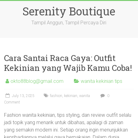
Skip
Serenity Boutique
to
content
Tampil Anggun, Tampil Percaya Diri
Cara Santai Raca Gaya: Outfit
Kekinian yang Wajib Kamu Coba!
okto88blog@gmail.com
wanita kekinian tips
July 13, 2025
fashion
,
kekinian
,
wanita
0
Comment
Fashion wanita kekinian, tips styling, dan review outfit selalu
jadi topik yang menarik untuk dibahas, apalagi di zaman
yang semakin modern ini. Setiap orang ingin menunjukkan
kepribadiannya melalui gaya berpakaian. Dalam dunia