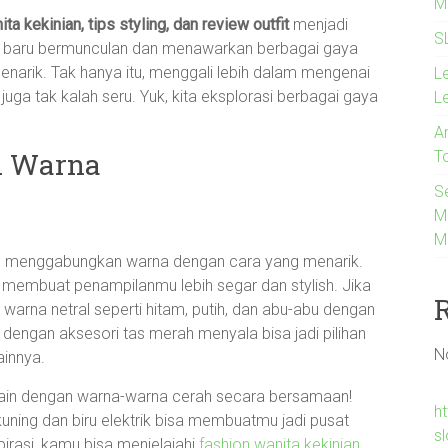
M
ta kekinian, tips styling, dan review outfit
menjadi
S
tren baru bermunculan dan menawarkan berbagai gaya
rik. Tak hanya itu, menggali lebih dalam mengenai
L
uga tak kalah seru. Yuk, kita eksplorasi berbagai gaya
L
An
n Warna
T
S
M
M
lah menggabungkan warna dengan cara yang menarik.
membuat penampilanmu lebih segar dan stylish. Jika
arna netral seperti hitam, putih, dan abu-abu dengan
 dengan aksesori tas merah menyala bisa jadi pilihan
N
ainnya.
ermain dengan warna-warna cerah secara bersamaan!
h
uning dan biru elektrik bisa membuatmu jadi pusat
s
pirasi, kamu bisa menjelajahi
fashion wanita kekinian