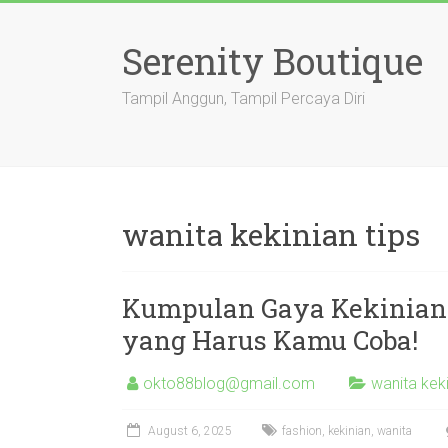
Skip
to
Serenity Boutique
content
Tampil Anggun, Tampil Percaya Diri
wanita kekinian tips
Kumpulan Gaya Kekinian: 
yang Harus Kamu Coba!
okto88blog@gmail.com
wanita keki
August 6, 2025
fashion
,
kekinian
,
wanita