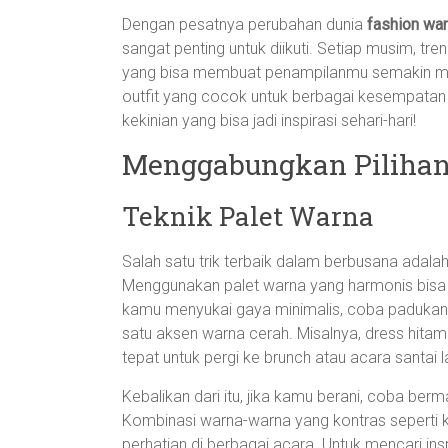
Dengan pesatnya perubahan dunia
fashion wani
sangat penting untuk diikuti. Setiap musim, 
yang bisa membuat penampilanmu semakin mena
outfit yang cocok untuk berbagai kesempatan j
kekinian yang bisa jadi inspirasi sehari-hari!
Menggabungkan Piliha
Teknik Palet Warna
Salah satu trik terbaik dalam berbusana ada
Menggunakan palet warna yang harmonis bisa 
kamu menyukai gaya minimalis, coba padukan w
satu aksen warna cerah. Misalnya, dress hitam
tepat untuk pergi ke brunch atau acara santai l
Kebalikan dari itu, jika kamu berani, coba b
Kombinasi warna-warna yang kontras seperti k
perhatian di berbagai acara. Untuk mencari ins