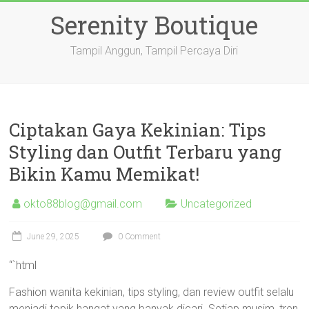
Skip
Serenity Boutique
to
content
Tampil Anggun, Tampil Percaya Diri
Ciptakan Gaya Kekinian: Tips
Styling dan Outfit Terbaru yang
Bikin Kamu Memikat!
okto88blog@gmail.com
Uncategorized
June 29, 2025
0 Comment
“`html
Fashion wanita kekinian, tips styling, dan review outfit selalu
menjadi topik hangat yang banyak dicari. Setiap musim, tren