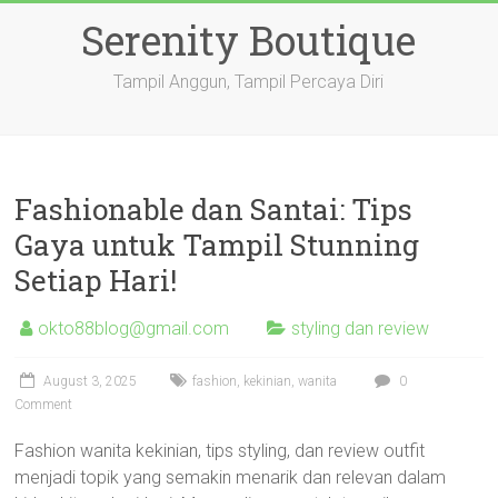
Skip
Serenity Boutique
to
content
Tampil Anggun, Tampil Percaya Diri
Fashionable dan Santai: Tips
Gaya untuk Tampil Stunning
Setiap Hari!
okto88blog@gmail.com
styling dan review
August 3, 2025
fashion
,
kekinian
,
wanita
0
Comment
Fashion wanita kekinian, tips styling, dan review outfit
menjadi topik yang semakin menarik dan relevan dalam