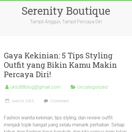
Skip
Serenity Boutique
to
content
Tampil Anggun, Tampil Percaya Diri
Gaya Kekinian: 5 Tips Styling
Outfit yang Bikin Kamu Makin
Percaya Diri!
okto88blog@gmail.com
Uncategorized
June 24, 2025
0 Comment
Fashion wanita kekinian, tips styling, dan review outfit
menjadi topik hangat yang selalu menarik perhatian. Setiap
tahun, tren fashion terus berubah, dan kita semua ingin tetap