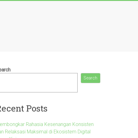
earch
Search
Recent Posts
embongkar Rahasia Kesenangan Konsisten
an Relaksasi Maksimal di Ekosistem Digital