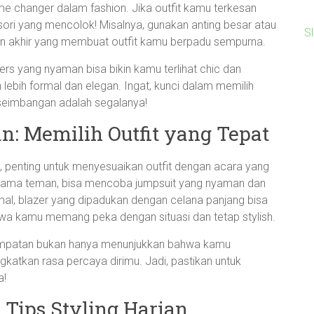
ame changer dalam fashion. Jika outfit kamu terkesan
ori yang mencolok! Misalnya, gunakan anting besar atau
Sl
n akhir yang membuat outfit kamu berpadu sempurna.
ers yang nyaman bisa bikin kamu terlihat chic dan
ebih formal dan elegan. Ingat, kunci dalam memilih
eseimbangan adalah segalanya!
n: Memilih Outfit yang Tepat
n, penting untuk menyesuaikan outfit dengan acara yang
bersama teman, bisa mencoba jumpsuit yang nyaman dan
rmal, blazer yang dipadukan dengan celana panjang bisa
bahwa kamu memang peka dengan situasi dan tetap stylish.
empatan bukan hanya menunjukkan bahwa kamu
katkan rasa percaya dirimu. Jadi, pastikan untuk
a!
Tips Styling Harian