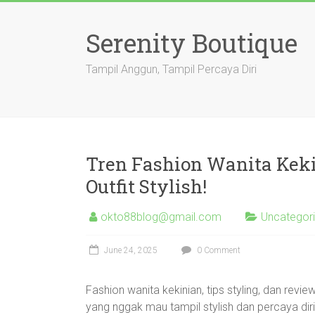
Skip
to
Serenity Boutique
content
Tampil Anggun, Tampil Percaya Diri
Tren Fashion Wanita Keki
Outfit Stylish!
okto88blog@gmail.com
Uncategor
June 24, 2025
0 Comment
Fashion wanita kekinian, tips styling, dan review
yang nggak mau tampil stylish dan percaya dir