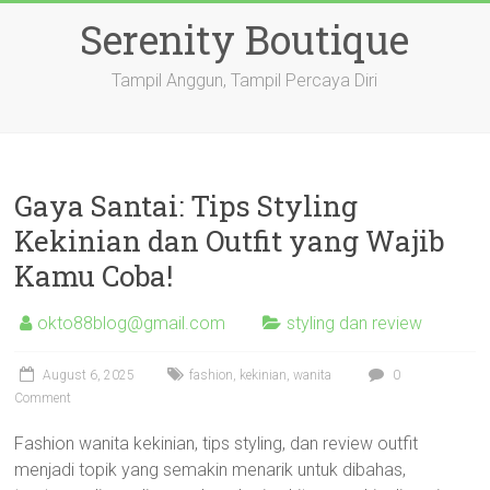
Skip
Serenity Boutique
to
content
Tampil Anggun, Tampil Percaya Diri
Gaya Santai: Tips Styling
Kekinian dan Outfit yang Wajib
Kamu Coba!
okto88blog@gmail.com
styling dan review
August 6, 2025
fashion
,
kekinian
,
wanita
0
Comment
Fashion wanita kekinian, tips styling, dan review outfit
menjadi topik yang semakin menarik untuk dibahas,