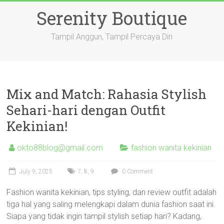
Skip
Serenity Boutique
to
content
Tampil Anggun, Tampil Percaya Diri
Mix and Match: Rahasia Stylish
Sehari-hari dengan Outfit
Kekinian!
okto88blog@gmail.com
fashion wanita kekinian
July 9, 2025
7
,
8
,
9
0 Comment
Fashion wanita kekinian, tips styling, dan review outfit adalah
tiga hal yang saling melengkapi dalam dunia fashion saat ini.
Siapa yang tidak ingin tampil stylish setiap hari? Kadang,