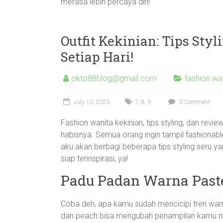
merasa lebih percaya diri!
Outfit Kekinian: Tips Sty
Setiap Hari!
okto88blog@gmail.com
fashion wan
July 10, 2025
7
,
8
,
9
0 Comment
Fashion wanita kekinian, tips styling, dan rev
habisnya. Semua orang ingin tampil fashionabl
aku akan berbagi beberapa tips styling seru ya
siap terinspirasi, ya!
Padu Padan Warna Pas
Coba deh, apa kamu sudah mencicipi tren warn
dan peach bisa mengubah penampilan kamu men