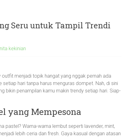
ling Seru untuk Tampil Trendi
ita kekinian
iew outfit menjadi topik hangat yang nggak pernah ada
e setiap hari tanpa harus menguras dompet. Nah, di sini
ng bikin penampilan kamu makin trendy setiap hari. Siap-
tel yang Mempesona
a pastel? Warna-warna lembut seperti lavender, mint,
jadi lebih ceria dan fresh. Gaya kasual dengan atasan