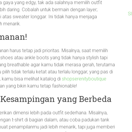
a gaya yang edgy, tak ada salahnya memilih outfit
bih daring. Cobalah untuk bermain dengan layer;
Sl
 atas sweater longgar. Ini tidak hanya menjaga
h menarik.
manan!
n harus tetap jadi prioritas. Misalnya, saat memilih
hoes atau ankle boots yang tidak hanya stylish tapi
yang breathable agar kamu tidak merasa gerah, terutama
ilih tidak terlalu ketat atau terlalu longgar; yang pas di
t, kamu bisa melihat katalog di
shopserenityboutique
an yang bikin kamu tetap fashionable!
k Kesampingan yang Berbeda
rikan dimensi lebih pada outfit sederhana. Misalnya,
gan t-shirt di bagian dalam, atau coba padukan tank
buat penampilanmu jadi lebih menarik, tapi juga memberi