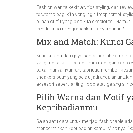
Fashion wanita kekinian, tips styling, dan revie
terutama bagi kita yang ingin tetap tampil styl
pilihan outfit yang bisa kita eksplorasi. Namu
trendi tanpa mengorbankan kenyamanan?
Mix and Match: Kunci G
Kunci utama dari gaya santai adalah kemamp
yang menarik. Coba deh, mulai dengan kaos ov
bukan hanya nyaman, tapi juga memberi kes
sneakers putih yang selalu jadi andalan untuk 
aksesori seperti anting hoop atau gelang sim
Pilih Warna dan Motif
Kepribadianmu
Salah satu cara untuk menjadi fashionable ad
mencerminkan kepribadian kamu. Misalnya, jika k