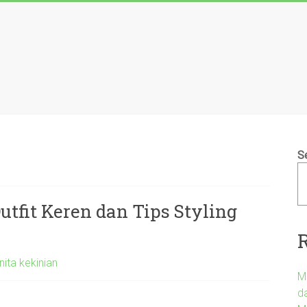
S
utfit Keren dan Tips Styling
ita kekinian
M
d