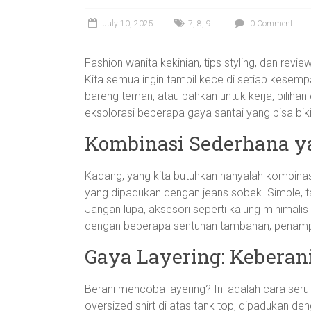
July 10, 2025
7
,
8
,
9
0 Comment
Fashion wanita kekinian, tips styling, dan revie
Kita semua ingin tampil kece di setiap kesem
bareng teman, atau bahkan untuk kerja, pilihan
eksplorasi beberapa gaya santai yang bisa bik
Kombinasi Sederhana ya
Kadang, yang kita butuhkan hanyalah kombinasi
yang dipadukan dengan jeans sobek. Simple, ta
Jangan lupa, aksesori seperti kalung minimali
dengan beberapa sentuhan tambahan, penampila
Gaya Layering: Kebera
Berani mencoba layering? Ini adalah cara ser
oversized shirt di atas tank top, dipadukan de