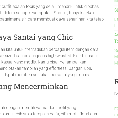
M
w outfit adalah topik yang selalu menarik untuk dibahas,
S
ish dalam setiap kesempatan. Saat ini, banyak sekali
n, bagaimana sih cara membuat gaya sehari-hari kita tetap
L
L
aya Santai yang Chic
An
T
uan kita untuk memadukan berbagai item dengan cara
S
ersized dan celana jeans high-waisted. Kombinasi ini
M
an kasual yang modis. Kamu bisa menambahkan
M
menciptakan tampilan yang effortless. Jangan lupa,
pel dapat memberi sentuhan personal yang manis.
 yang Mencerminkan
N
alah dengan memilih warna dan motif yang
h
amu lebih suka tampilan ceria, pilih motif floral atau
s