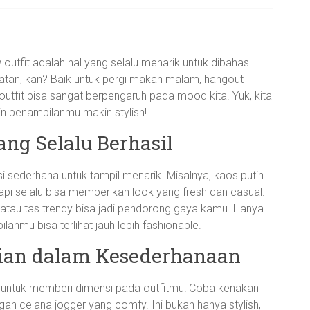
w outfit adalah hal yang selalu menarik untuk dibahas.
patan, kan? Baik untuk pergi makan malam, hangout
 outfit bisa sangat berpengaruh pada mood kita. Yuk, kita
in penampilanmu makin stylish!
ng Selalu Berhasil
 sederhana untuk tampil menarik. Misalnya, kaos putih
pi selalu bisa memberikan look yang fresh dan casual.
s atau tas trendy bisa jadi pendorong gaya kamu. Hanya
nmu bisa terlihat jauh lebih fashionable.
nian dalam Kesederhanaan
u untuk memberi dimensi pada outfitmu! Coba kenakan
ngan celana jogger yang comfy. Ini bukan hanya stylish,