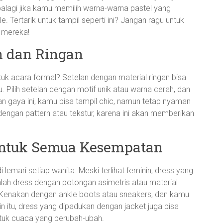
palagi jika kamu memilih warna-warna pastel yang
. Tertarik untuk tampil seperti ini? Jangan ragu untuk
g mereka!
n dan Ringan
uk acara formal? Setelan dengan material ringan bisa
u. Pilih setelan dengan motif unik atau warna cerah, dan
 gaya ini, kamu bisa tampil chic, namun tetap nyaman
 dengan pattern atau tekstur, karena ini akan memberikan
 untuk Semua Kesempatan
i lemari setiap wanita. Meski terlihat feminin, dress yang
lah dress dengan potongan asimetris atau material
. Kenakan dengan ankle boots atau sneakers, dan kamu
 itu, dress yang dipadukan dengan jacket juga bisa
tuk cuaca yang berubah-ubah.