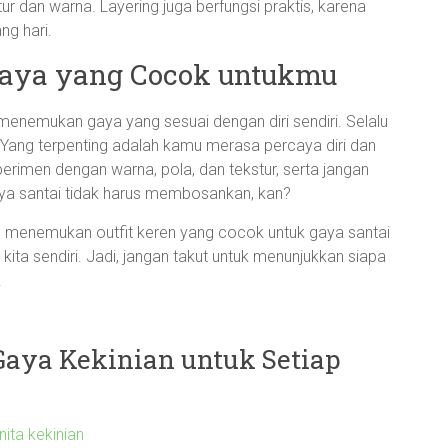
 dan warna. Layering juga berfungsi praktis, karena
g hari.
aya yang Cocok untukmu
k menemukan gaya yang sesuai dengan diri sendiri. Selalu
 Yang terpenting adalah kamu merasa percaya diri dan
imen dengan warna, pola, dan tekstur, serta jangan
Gaya santai tidak harus membosankan, kan?
 menemukan outfit keren yang cocok untuk gaya santai
ri kita sendiri. Jadi, jangan takut untuk menunjukkan siapa
!
Gaya Kekinian untuk Setiap
ita kekinian