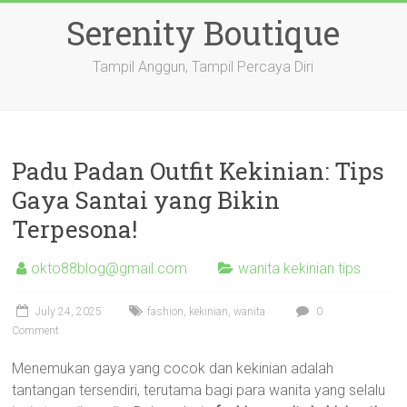
Skip
Serenity Boutique
to
content
Tampil Anggun, Tampil Percaya Diri
Padu Padan Outfit Kekinian: Tips
Gaya Santai yang Bikin
Terpesona!
okto88blog@gmail.com
wanita kekinian tips
July 24, 2025
fashion
,
kekinian
,
wanita
0
Comment
Menemukan gaya yang cocok dan kekinian adalah
tantangan tersendiri, terutama bagi para wanita yang selalu