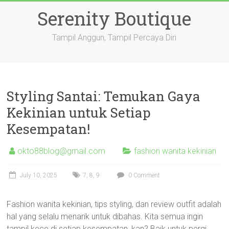
Skip
Serenity Boutique
to
content
Tampil Anggun, Tampil Percaya Diri
Styling Santai: Temukan Gaya
Kekinian untuk Setiap
Kesempatan!
okto88blog@gmail.com
fashion wanita kekinian
July 10, 2025
7
,
8
,
9
0 Comment
Fashion wanita kekinian, tips styling, dan review outfit adalah
hal yang selalu menarik untuk dibahas. Kita semua ingin
tampil kece di setiap kesempatan, kan? Baik untuk pergi