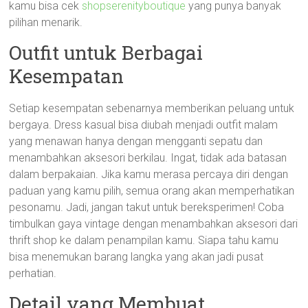
kamu bisa cek
shopserenityboutique
yang punya banyak
pilihan menarik.
Outfit untuk Berbagai
Kesempatan
Setiap kesempatan sebenarnya memberikan peluang untuk
bergaya. Dress kasual bisa diubah menjadi outfit malam
yang menawan hanya dengan mengganti sepatu dan
menambahkan aksesori berkilau. Ingat, tidak ada batasan
dalam berpakaian. Jika kamu merasa percaya diri dengan
paduan yang kamu pilih, semua orang akan memperhatikan
pesonamu. Jadi, jangan takut untuk bereksperimen! Coba
timbulkan gaya vintage dengan menambahkan aksesori dari
thrift shop ke dalam penampilan kamu. Siapa tahu kamu
bisa menemukan barang langka yang akan jadi pusat
perhatian.
Detail yang Membuat