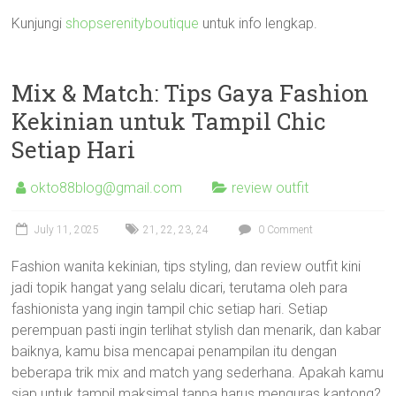
Kunjungi
shopserenityboutique
untuk info lengkap.
Mix & Match: Tips Gaya Fashion
Kekinian untuk Tampil Chic
Setiap Hari
okto88blog@gmail.com
review outfit
July 11, 2025
21
,
22
,
23
,
24
0 Comment
Fashion wanita kekinian, tips styling, dan review outfit kini
jadi topik hangat yang selalu dicari, terutama oleh para
fashionista yang ingin tampil chic setiap hari. Setiap
perempuan pasti ingin terlihat stylish dan menarik, dan kabar
baiknya, kamu bisa mencapai penampilan itu dengan
beberapa trik mix and match yang sederhana. Apakah kamu
siap untuk tampil maksimal tanpa harus menguras kantong?