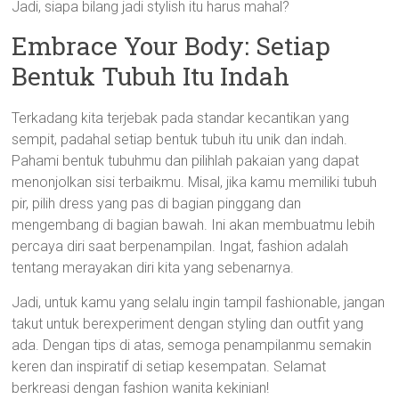
Jadi, siapa bilang jadi stylish itu harus mahal?
Embrace Your Body: Setiap
Bentuk Tubuh Itu Indah
Terkadang kita terjebak pada standar kecantikan yang
sempit, padahal setiap bentuk tubuh itu unik dan indah.
Pahami bentuk tubuhmu dan pilihlah pakaian yang dapat
menonjolkan sisi terbaikmu. Misal, jika kamu memiliki tubuh
pir, pilih dress yang pas di bagian pinggang dan
mengembang di bagian bawah. Ini akan membuatmu lebih
percaya diri saat berpenampilan. Ingat, fashion adalah
tentang merayakan diri kita yang sebenarnya.
Jadi, untuk kamu yang selalu ingin tampil fashionable, jangan
takut untuk berexperiment dengan styling dan outfit yang
ada. Dengan tips di atas, semoga penampilanmu semakin
keren dan inspiratif di setiap kesempatan. Selamat
berkreasi dengan fashion wanita kekinian!