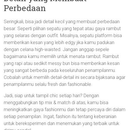
Perbedaan
Seringkali, bisa jadi detail kecil yang membuat perbedaan
besar. Seperti pilihan sepatu yang tepat atau gaya rambut
yang selaras dengan outfit. Misalnya, sepatu platform bisa
memberikan kesan yang lebih edgy jika kamu padukan
dengan celana high-waisted. Jangan anggap sepele
bagaimana kamu memilih untuk menata rambut. Rambut
yang rapi atau sedikit messy bun bisa memberikan kesan
yang sangat berbeda pada keseluruhan penampilanmu.
Cobalah untuk memilih detail-detail ini secara bijaksana agar
penampilanmu selalu fresh dan fashionable.
Jadi, siap untuk tampil chic setiap hari? Dengan
menggabungkan tip mix & match di atas, kamu bisa
meningkatkan gaya fashionmu dan tetap percaya diri dalam
setiap penampilan. Ingat, fashion itu tentang keberanian
untuk bereksperimen dan menemukan yang terbaik untuk