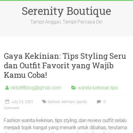
Skip
Serenity Boutique
to
content
Tampil Anggun, Tampil Percaya Diri
Gaya Kekinian: Tips Styling Seru
dan Outfit Favorit yang Wajib
Kamu Coba!
okto88blog@gmail.com
wanita kekinian tips
July 23, 2025
fashion
,
kekinian
,
wanita
0
Comment
Fashion wanita kekinian, tips styling, dan review outfit selalu
menjadi topik hangat yang menarik untuk dibahas, terutama