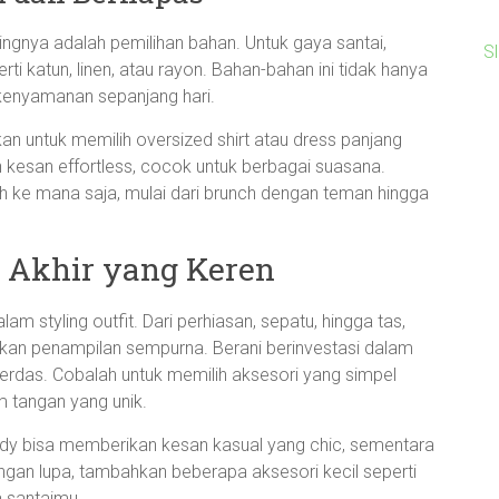
ntingnya adalah pemilihan bahan. Untuk gaya santai,
Sl
rti katun, linen, atau rayon. Bahan-bahan ini tidak hanya
 kenyamanan sepanjang hari.
kan untuk memilih oversized shirt atau dress panjang
 kesan effortless, cocok untuk berbagai suasana.
h ke mana saja, mulai dari brunch dengan teman hingga
n Akhir yang Keren
am styling outfit. Dari perhiasan, sepatu, hingga tas,
akan penampilan sempurna. Berani berinvestasi dalam
 cerdas. Cobalah untuk memilih aksesori yang simpel
m tangan yang unik.
dy bisa memberikan kesan kasual yang chic, sementara
Jangan lupa, tambahkan beberapa aksesori kecil seperti
a santaimu.