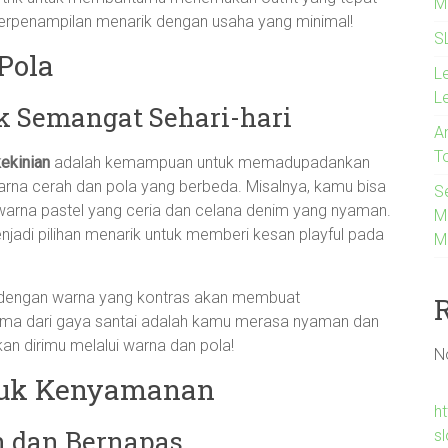
M
rpenampilan menarik dengan usaha yang minimal!
S
Pola
L
L
 Semangat Sehari-hari
An
T
kekinian
adalah kemampuan untuk memadupadankan
rna cerah dan pola yang berbeda. Misalnya, kamu bisa
S
arna pastel yang ceria dan celana denim yang nyaman.
M
 menjadi pilihan menarik untuk memberi kesan playful pada
M
ecil dengan warna yang kontras akan membuat
tama dari gaya santai adalah kamu merasa nyaman dan
an dirimu melalui warna dan pola!
N
ntuk Kenyamanan
h
 dan Bernapas
s