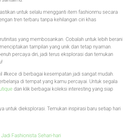
astikan untuk selalu mengganti item fashionmu secara
gan tren terbaru tanpa kehilangan ciri khas
m rutinitas yang membosankan. Cobalah untuk lebih berani
enciptakan tampilan yang unik dan tetap nyaman.
penuh percaya diri, jadi terus eksplorasi dan temukan
u!
l #kece di berbagai kesempatan jadi sangat mudah.
 berbelanja di tempat yang kamu percayai. Untuk segala
utique
dan klik berbagai koleksi interesting yang siap
 untuk dieksplorasi. Temukan inspirasi baru setiap hari
 Jadi Fashionista Sehari-hari