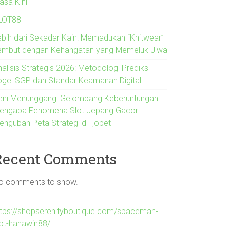
asa Kini
LOT88
ebih dari Sekadar Kain: Memadukan “Knitwear”
embut dengan Kehangatan yang Memeluk Jiwa
alisis Strategis 2026: Metodologi Prediksi
ogel SGP dan Standar Keamanan Digital
eni Menunggangi Gelombang Keberuntungan
engapa Fenomena Slot Jepang Gacor
engubah Peta Strategi di Ijobet
Recent Comments
o comments to show.
ttps://shopserenityboutique.com/spaceman-
lot-hahawin88/