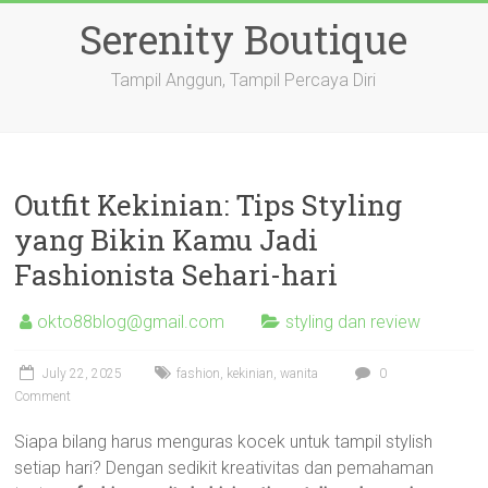
Skip
Serenity Boutique
to
content
Tampil Anggun, Tampil Percaya Diri
Outfit Kekinian: Tips Styling
yang Bikin Kamu Jadi
Fashionista Sehari-hari
okto88blog@gmail.com
styling dan review
July 22, 2025
fashion
,
kekinian
,
wanita
0
Comment
Siapa bilang harus menguras kocek untuk tampil stylish
setiap hari? Dengan sedikit kreativitas dan pemahaman